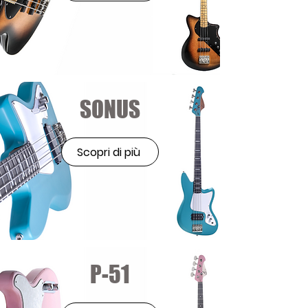
SONUS
Scopri di più
P-51