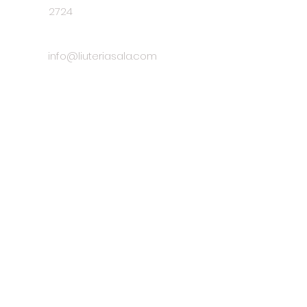
2724
info@liuteriasala.com
Lun-Gio 09:00 - 18:15
Ven-Sab 09:00 - 13:00
Social media
Other Pages
Home
Strumenti