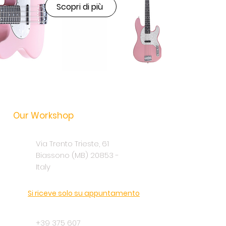
Scopri di più
Our Workshop
Via Trento Trieste, 61
Biassono (MB) 20853 -
Italy
Si riceve solo su appuntamento
+39 375 607