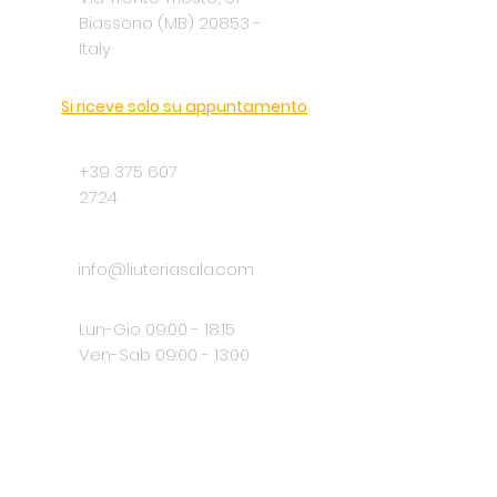
Biassono (MB) 20853 -
Italy
Si riceve solo su appuntamento
+39 375 607
2724
info@liuteriasala.com
Lun-Gio 09:00 - 18:15
Ven-Sab 09:00 - 13:00
Social media